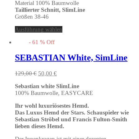
Material 100% Baumwolle
Taillierter Schnitt, SlimLine
Größen 38-46
Ausführung wählen
-
61
%
Off
SEBASTIAN White, SimLine
Ursprünglicher
Aktueller
129,00
€
50,00
€
Preis
Preis
Sebastian white SlimLine
war:
ist:
100% Baumwolle, EASYCARE
129,00 €
50,00 €.
Ihr wohl luxuriösestes Hemd.
Das Luxus Hemd der Stars. Schauspieler wie
Sebastian Ströbel und Francis Fulton-Smith
lieben dieses Hemd.
Der Innenkragen ist mit einer dezenten