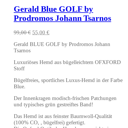
Gerald Blue GOLF by
Prodromos Johann Tsarnos
Ursprünglicher
Aktueller
99,00
€
55,00
€
Preis
Preis
Gerald BLUE GOLF by Prodromos Johann
war:
ist:
Tsarnos
99,00 €
55,00 €.
Luxuriöses Hemd aus bügelleichtem OFXFORD
Stoff
Bügelfreies, sportliches Luxus-Hemd in der Farbe
Blue.
Der Innenkragen modisch-frischen Patchungen
und typisches grün gestreiftes Band!
Das Hemd ist aus feinster Baumwoll-Qualität
(100% CO, , bügelfrei) gefertigt.