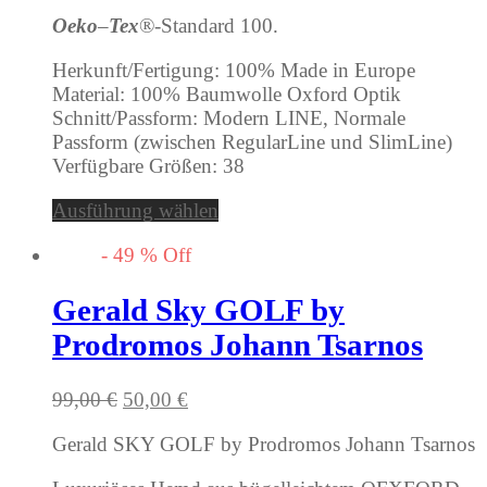
Oeko
–
Tex
®-Standard 100.
Herkunft/Fertigung: 100% Made in Europe
Material: 100% Baumwolle Oxford Optik
Schnitt/Passform: Modern LINE, Normale
Passform (zwischen RegularLine und SlimLine)
Verfügbare Größen: 38
Ausführung wählen
-
49
%
Off
Gerald Sky GOLF by
Prodromos Johann Tsarnos
Ursprünglicher
Aktueller
99,00
€
50,00
€
Preis
Preis
Gerald SKY GOLF by Prodromos Johann Tsarnos
war:
ist:
99,00 €
50,00 €.