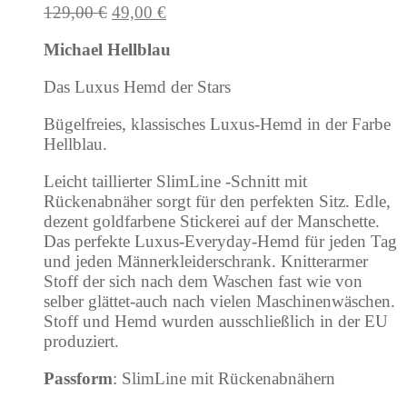
Ursprünglicher
Aktueller
129,00
€
49,00
€
Preis
Preis
Michael Hellblau
war:
ist:
129,00 €
49,00 €.
Das Luxus Hemd der Stars
Bügelfreies, klassisches Luxus-Hemd in der Farbe
Hellblau.
Leicht taillierter SlimLine -Schnitt mit
Rückenabnäher sorgt für den perfekten Sitz. Edle,
dezent goldfarbene Stickerei auf der Manschette.
Das perfekte Luxus-Everyday-Hemd für jeden Tag
und jeden Männerkleiderschrank. Knitterarmer
Stoff der sich nach dem Waschen fast wie von
selber glättet-auch nach vielen Maschinenwäschen.
Stoff und Hemd wurden ausschließlich in der EU
produziert.
Passform
: SlimLine mit Rückenabnähern